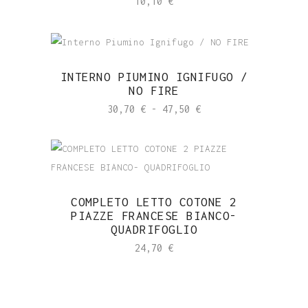
10,10
€
INTERNO PIUMINO IGNIFUGO /
NO FIRE
Fascia
30,70
€
-
47,50
€
di
prezzo:
da
30,70 €
COMPLETO LETTO COTONE 2
a
PIAZZE FRANCESE BIANCO-
47,50 €
QUADRIFOGLIO
24,70
€