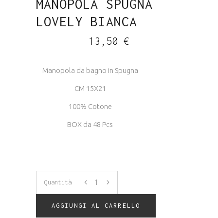
MANOPOLA SPUGNA
LOVELY BIANCA
13,50
€
Manopola da bagno in Spugna
CM 15X21
100% Cotone
BOX da 48 Pcs
Manopola
Quantità
Spugna
AGGIUNGI AL CARRELLO