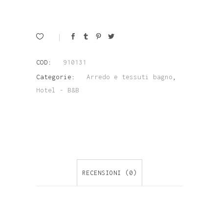
Lovely
Bianca
quantity
COD:
910131
Categorie:
Arredo e tessuti bagno
,
Hotel - B&B
RECENSIONI (0)