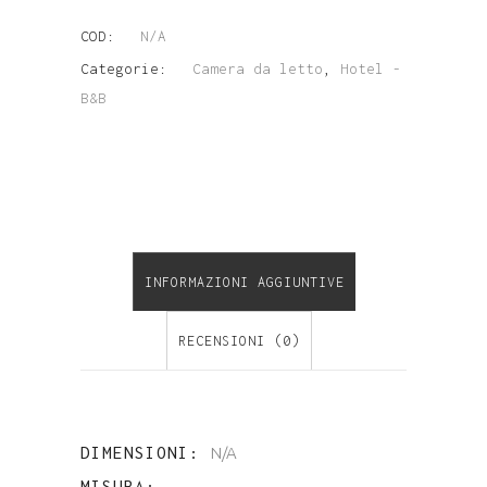
A
COD:
N/A
GANCIO
Categorie:
Camera da letto
,
Hotel -
B&B
quantity
INFORMAZIONI AGGIUNTIVE
RECENSIONI (0)
DIMENSIONI
N/A
MISURA