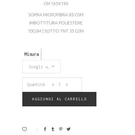
CM 165X190
SOPRA MICROFIBRA 85 GSM
IMBOTTITURA POLIESTERE
70GSM | SOTTO TNT 35 GSM
Misura
Scegli un'opzione
COPRIRETE
Quantità
TRAPUNTATO
AGGIUNGI AL CARRELLO
CON
ELASTICI