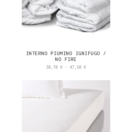
INTERNO PIUMINO IGNIFUGO /
NO FIRE
Fascia
30,70
€
-
47,50
€
di
prezzo:
da
30,70 €
a
47,50 €