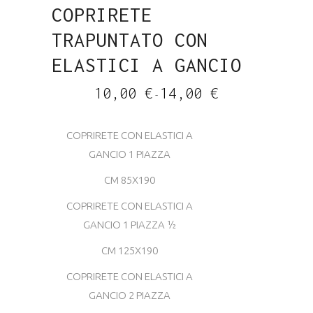
COPRIRETE
TRAPUNTATO CON
ELASTICI A GANCIO
Fascia
10,00
€
14,00
€
-
di
prezzo:
da
10,00 €
COPRIRETE CON ELASTICI A
a
14,00 €
GANCIO 1 PIAZZA
CM 85X190
COPRIRETE CON ELASTICI A
GANCIO 1 PIAZZA 1⁄2
CM 125X190
COPRIRETE CON ELASTICI A
GANCIO 2 PIAZZA