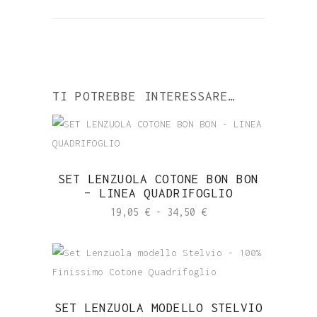
TI POTREBBE INTERESSARE…
SET LENZUOLA COTONE BON BON
– LINEA QUADRIFOGLIO
Fascia
19,05
€
-
34,50
€
di
prezzo:
da
19,05 €
SET LENZUOLA MODELLO STELVIO
a