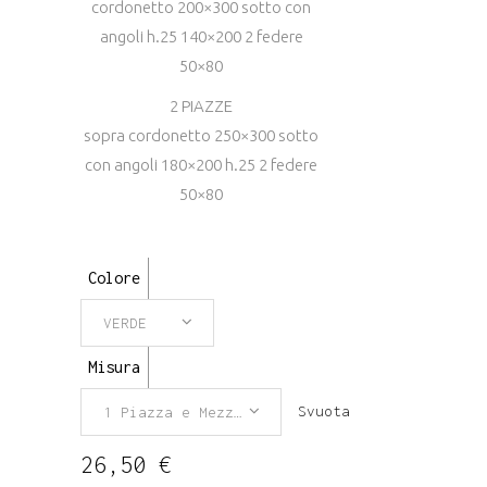
cordonetto 200×300 sotto con
angoli h.25 140×200 2 federe
50×80
2 PIAZZE
sopra cordonetto 250×300 sotto
con angoli 180×200 h.25 2 federe
50×80
Colore
VERDE
Misura
Svuota
1 Piazza e Mezza Francese
26,50
€