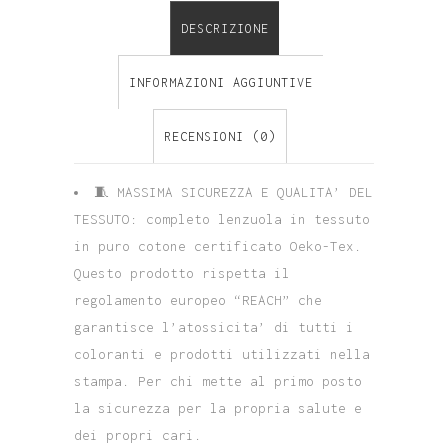
DESCRIZIONE
INFORMAZIONI AGGIUNTIVE
RECENSIONI (0)
🧵 MASSIMA SICUREZZA E QUALITA’ DEL
TESSUTO: completo lenzuola in tessuto
in puro cotone certificato Oeko-Tex.
Questo prodotto rispetta il
regolamento europeo “REACH” che
garantisce l’atossicita’ di tutti i
coloranti e prodotti utilizzati nella
stampa. Per chi mette al primo posto
la sicurezza per la propria salute e
dei propri cari.