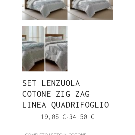
SET LENZUOLA
COTONE ZIG ZAG –
LINEA QUADRIFOGLIO
Fascia
19,05
€
34,50
€
-
di
prezzo:
da
19,05 €
COMPLETO LETTO IN COTONE