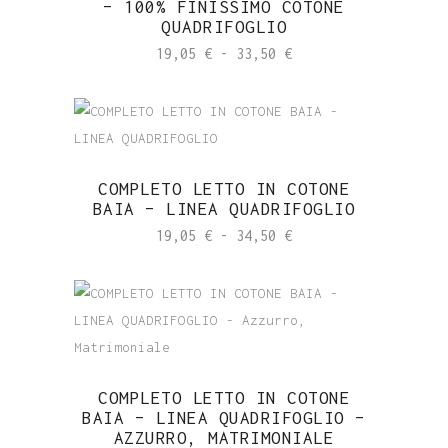
– 100% FINISSIMO COTONE
34,50 €
QUADRIFOGLIO
Fascia
19,05
€
-
33,50
€
di
prezzo:
da
19,05 €
COMPLETO LETTO IN COTONE
a
BAIA – LINEA QUADRIFOGLIO
33,50 €
Fascia
19,05
€
-
34,50
€
di
prezzo:
da
19,05 €
a
COMPLETO LETTO IN COTONE
34,50 €
BAIA – LINEA QUADRIFOGLIO –
AZZURRO, MATRIMONIALE