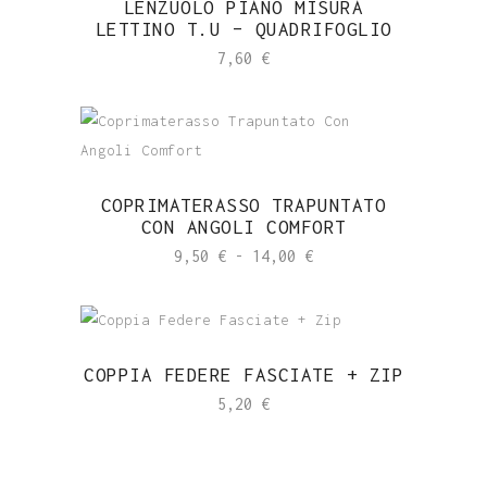
LENZUOLO PIANO MISURA
LETTINO T.U – QUADRIFOGLIO
7,60
€
COPRIMATERASSO TRAPUNTATO
CON ANGOLI COMFORT
Fascia
9,50
€
-
14,00
€
di
prezzo:
da
9,50 €
COPPIA FEDERE FASCIATE + ZIP
a
5,20
€
14,00 €