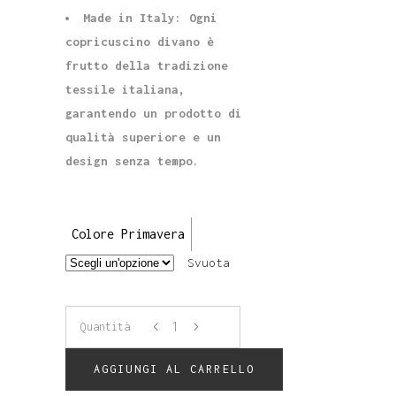
Made in Italy: Ogni
copricuscino divano è
frutto della tradizione
tessile italiana,
garantendo un prodotto di
qualità superiore e un
design senza tempo.
Colore Primavera
Svuota
1
Quantità
Copricuscini
AGGIUNGI AL CARRELLO