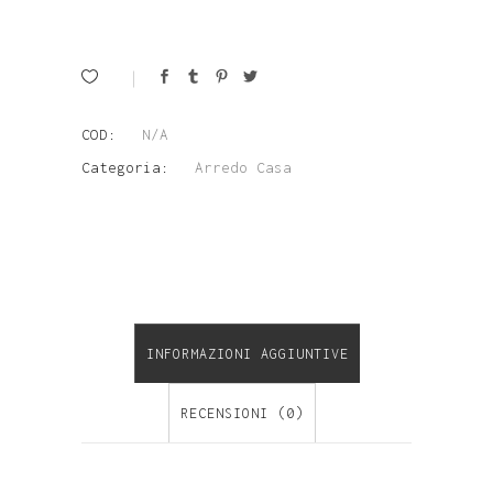
Divano
in
Tessuto
COD:
N/A
Damascato
Categoria:
Arredo Casa
Jacquard
-
Federe
INFORMAZIONI AGGIUNTIVE
Cuscini
Divano
RECENSIONI (0)
40x60