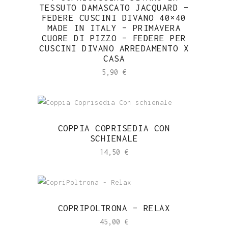
TESSUTO DAMASCATO JACQUARD –
Per
FEDERE CUSCINI DIVANO 40×40
MADE IN ITALY – PRIMAVERA
Cuscini
CUORE DI PIZZO – FEDERE PER
CUSCINI DIVANO ARREDAMENTO X
Divano
CASA
5,90
€
Arredamento
x
Casa
COPPIA COPRISEDIA CON
SCHIENALE
quantity
14,50
€
COPRIPOLTRONA – RELAX
45,00
€